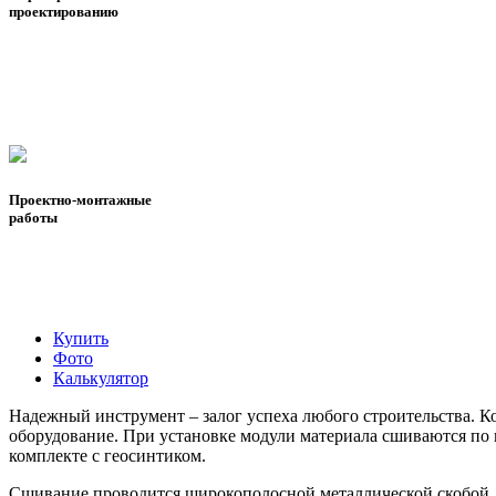
проектированию
Проектно-монтажные
работы
Купить
Фото
Калькулятор
Надежный инструмент – залог успеха любого строительства. 
оборудование. При установке модули материала сшиваются по
комплекте с геосинтиком.
Сшивание проводится широкополосной металлической скобой,