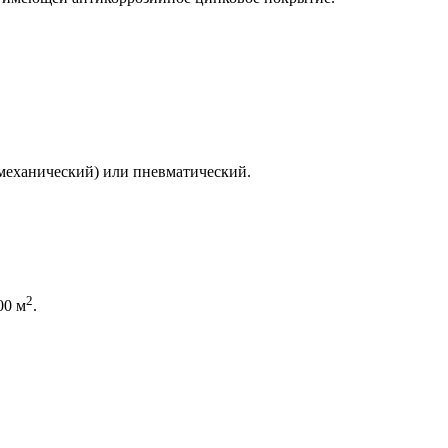
(механический) или пневматический.
2
00 м
.