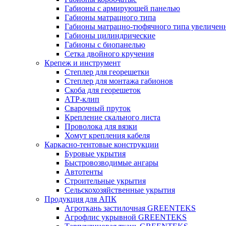
Габионы с армирующей панелью
Габионы матрацного типа
Габионы матрацно-тюфячного типа увеличен
Габионы цилиндрические
Габионы с биопанелью
Сетка двойного кручения
Крепеж и инструмент
Степлер для георешетки
Степлер для монтажа габионов
Скоба для георешеток
АТР-клип
Сварочный пруток
Крепление скального листа
Проволока для вязки
Хомут крепления кабеля
Каркасно-тентовые конструкции
Буровые укрытия
Быстровозводимые ангары
Автотенты
Строительные укрытия
Сельскохозяйственные укрытия
Продукция для АПК
Агроткань застилочная GREENTEKS
Агрофлис укрывной GREENTEKS