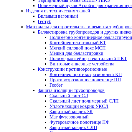
Тарпаулиновая ткань GREENTEKS
Полимерный рукав Агробэг для хранения зер
Изделия из технических тканей
Вкладыш вагонный
Геотуб
Материалы для строительства и ремонта трубопров
Балластировка трубопроводов и других инже
Полимерно-контейнерное балластирую
Контейнер текстильный КТ
Мягкий силовой пояс МСП
Мешки для балластировки
Полимерконтейнер текстильный ПКТ
Винтовые анкерные устройства
Конструкции противоэрозионные
Контейнер противоэрозионный КП
Противоэрозионное полотенце ПП
Геобэг
Защита изоляции трубопроводов
Скальный лист СЛ
Скальный лист полимерный СЛП
Уплотняющий коврик УКСЛ
Защитный коврик ЗК
Мат футеровочный
Футеровочное полотенце ПФ
Защитный коврик СЛП