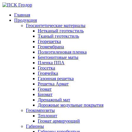
Главная
Продукция
Геосинтетические материалы
Нетканый геотекстиль
Тканый геотекстиль
Георешетка
Геомембрана
Полиэтиленовая пленка
Бентонитовые маты
Пленка ППА
Геосетка
Геоячейка
Газонная решетка
Решетка Армат
Геомат
Биомат
Дренажный мат
Дорожные модульные покрытия
Геокомпозиты
Теплонит
Геомат армирующий
Габионы
Габионы коробчатые